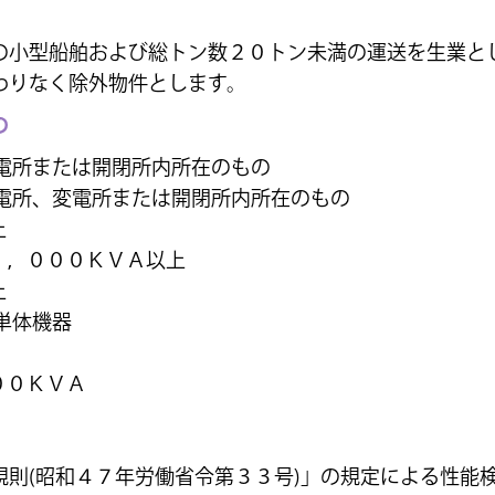
の小型船舶および総トン数２０トン未満の運送を生業と
わりなく除外物件とします。
の
電所または開閉所内所在のもの
発電所、変電所または開閉所内所在のもの
上
 １，０００ＫＶＡ以上
上
単体機器
００ＫＶＡ
規則(昭和４７年労働省令第３３号)」の規定による性能