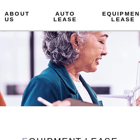
ABOUT
AUTO
EQUIPMEN
US
LEASE
LEASE
SE
ON
SE
ご検討中・ご契約中のお客さま
ご検討中・ご契約中のお客さま
業
業
業
はじめての方へ
はじめての方へ
ご契約期間中のお問い合わせ
ご契約期間中のお問い合わせ
商品・サービスについて
新リース会計のご説明
動産総合保険のご説明