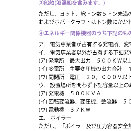
③船舶(浚渫船を含みます。)
ただし、ヨット、総トン数５トン未満
およびホバークラフトはトン数にかか
④エネルギー関係機器のうち下記のも
ア． 電気専業者が占有する発電所、変
イ． 電気専業者以外が占有する下記
(ア) 発電所 最大出力 ５００ＫＷ以
(イ) 変電所 主要変圧機の出力合計
(ウ) 開閉所 電圧 ２０，０００Ｖ以
ウ． 設置場所を問わず下記容量以上の
(ア) 発電機 ５００ＫＶＡ
(イ) 回転変流器、変圧機、整流器 ５
(ウ) 電動機 ３７ＫＷ
エ． ボイラー
ただし、「ボイラー及び圧力容器安全