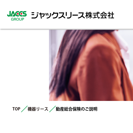
EQUIPMENT LEA
AUTO AUCTI
AUTO LEA
オートリース事
オークション事
機器リース事
TOP
機器リース
動産総合保険のご説明