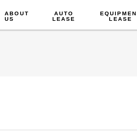
ABOUT
AUTO
EQUIPMEN
US
LEASE
LEASE
SE
ON
SE
ご検討中・ご契約中のお客さま
ご検討中・ご契約中のお客さま
業
業
業
はじめての方へ
はじめての方へ
ご契約期間中のお問い合わせ
ご契約期間中のお問い合わせ
商品・サービスについて
新リース会計のご説明
動産総合保険のご説明