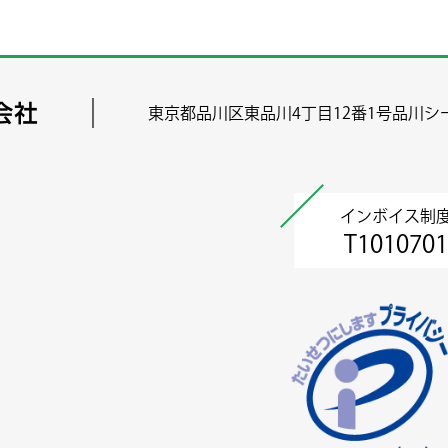
｜
東京都品川区東品川4丁目12番1号
品川シ
インボイス制
T1010701