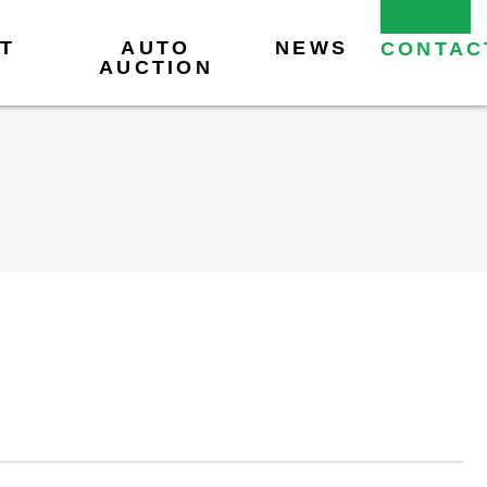
T
AUTO
NEWS
CONTAC
AUCTION
販売店のみなさま
販売店のみなさま
各種変更について
各種変更について
リース見積のご依頼
ログインページ